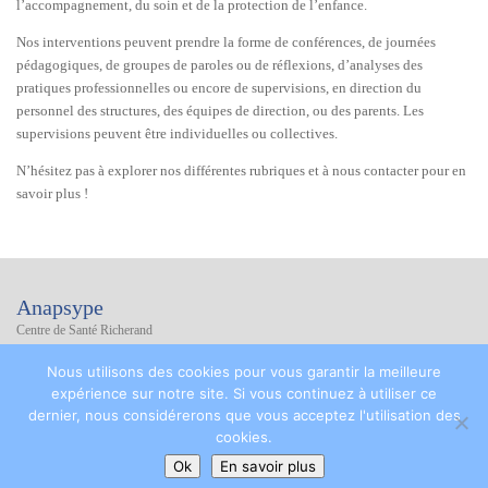
l’accompagnement, du soin et de la protection de l’enfance.
Nos interventions peuvent prendre la forme de conférences, de journées
pédagogiques, de groupes de paroles ou de réflexions, d’analyses des
pratiques professionnelles ou encore de supervisions, en direction du
personnel des structures, des équipes de direction, ou des parents. Les
supervisions peuvent être individuelles ou collectives.
N’hésitez pas à explorer nos différentes rubriques et à nous contacter pour en
savoir plus !
Anapsype
Centre de Santé Richerand
4 avenue Richerand
Nous utilisons des cookies pour vous garantir la meilleure
75010 PARIS
expérience sur notre site. Si vous continuez à utiliser ce
Tél : 06 48 14 18 28
dernier, nous considérerons que vous acceptez l'utilisation des
Mail : anapsype@free.fr
cookies.
Mentions légales
Ok
En savoir plus